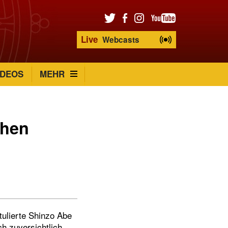
Live
Webcasts
IDEOS
MEHR
chen
tulierte Shinzo Abe
h zuversichtlich,