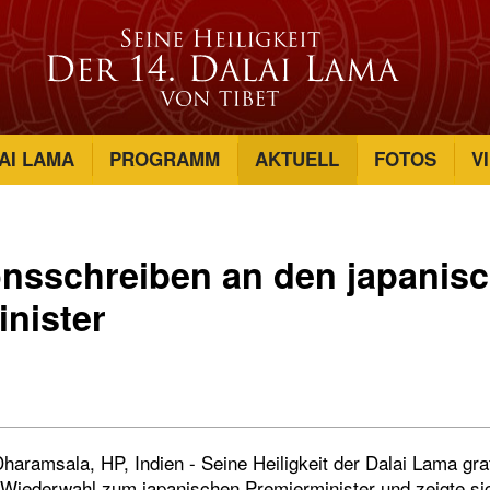
AI LAMA
PROGRAMM
AKTUELL
FOTOS
V
onsschreiben an den japanis
nister
haramsala, HP, Indien - Seine Heiligkeit der Dalai Lama gra
r Wiederwahl zum japanischen Premierminister und zeigte sic