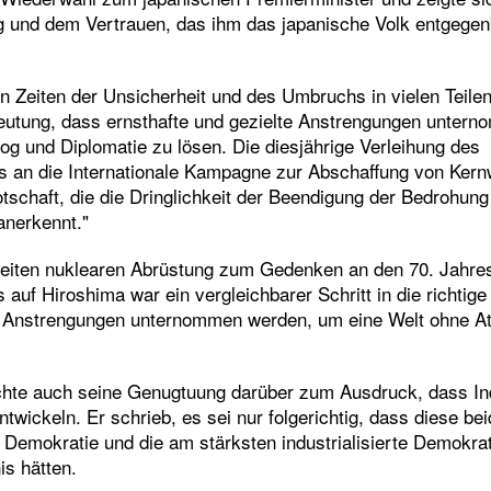
g und dem Vertrauen, das ihm das japanische Volk entgegenb
en Zeiten der Unsicherheit und des Umbruchs in vielen Teilen
eutung, dass ernsthafte und gezielte Anstrengungen unter
og und Diplomatie zu lösen. Die diesjährige Verleihung des
s an die Internationale Kampagne zur Abschaffung von Kernw
otschaft, die die Dringlichkeit der Beendigung der Bedrohun
anerkennt."
tweiten nuklearen Abrüstung zum Gedenken an den 70. Jahre
f Hiroshima war ein vergleichbarer Schritt in die richtige 
 Anstrengungen unternommen werden, um eine Welt ohne A
achte auch seine Genugtuung darüber zum Ausdruck, dass In
wickeln. Er schrieb, es sei nur folgerichtig, dass diese be
 Demokratie und die am stärksten industrialisierte Demokrat
is hätten.