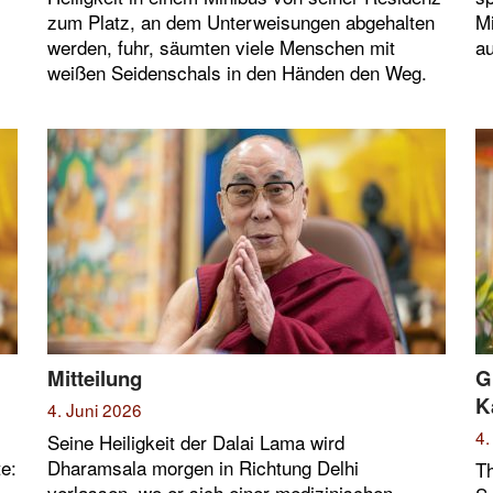
zum Platz, an dem Unterweisungen abgehalten
Mi
werden, fuhr, säumten viele Menschen mit
au
weißen Seidenschals in den Händen den Weg.
Mitteilung
G
K
4. Juni 2026
4.
Seine Heiligkeit der Dalai Lama wird
te:
Dharamsala morgen in Richtung Delhi
Th
verlassen, wo er sich einer medizinischen