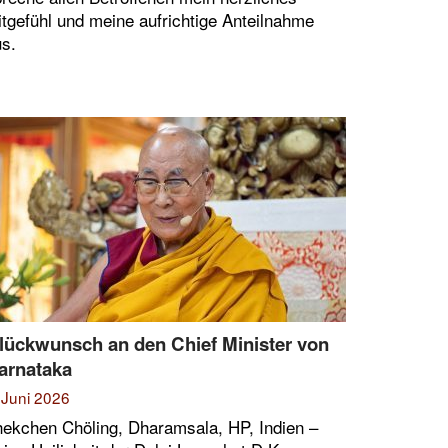
tgefühl und meine aufrichtige Anteilnahme
s.
lückwunsch an den Chief Minister von
arnataka
 Juni 2026
ekchen Chöling, Dharamsala, HP, Indien –