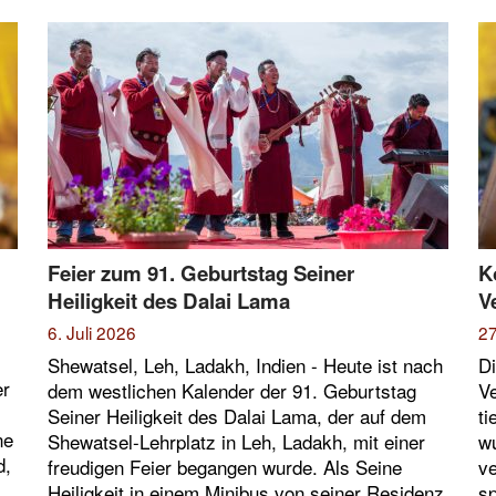
Feier zum 91. Geburtstag Seiner
K
Heiligkeit des Dalai Lama
V
6. Juli 2026
27
Shewatsel, Leh, Ladakh, Indien - Heute ist nach
Di
er
dem westlichen Kalender der 91. Geburtstag
Ve
Seiner Heiligkeit des Dalai Lama, der auf dem
ti
ne
Shewatsel-Lehrplatz in Leh, Ladakh, mit einer
wu
d,
freudigen Feier begangen wurde. Als Seine
ve
Heiligkeit in einem Minibus von seiner Residenz
sp