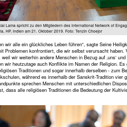
alai Lama spricht zu den Mitgliedern des International Network of Enga
a, HP, Indien am 21. Oktober 2019. Foto: Tenzin Choejor
 wir alle ein glückliches Leben führen“, sagte Seine Heiligke
t Problemen konfrontiert, die wir selbst verursacht haben. 
weil wir weiterhin andere Menschen in Bezug auf ‚uns‘ und ‚
n wir heutzutage auch Konflikte im Namen der Religion. Es 
ligiösen Traditionen und sogar innerhalb derselben - zum Be
nkschulen, während es innerhalb der Sanskrit-Tradition vier 
andpunkte sprechen Menschen mit unterschiedlichen Dispos
ist, dass alle religiösen Traditionen die Bedeutung der Kultiv