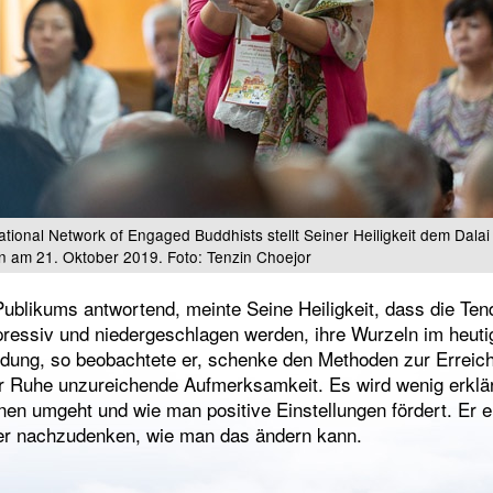
national Network of Engaged Buddhists stellt Seiner Heiligkeit dem Dala
n am 21. Oktober 2019. Foto: Tenzin Choejor
Publikums antwortend, meinte Seine Heiligkeit, dass die Te
ressiv und niedergeschlagen werden, ihre Wurzeln im heut
ldung, so beobachtete er, schenke den Methoden zur Erreic
er Ruhe unzureichende Aufmerksamkeit. Es wird wenig erklä
nen umgeht und wie man positive Einstellungen fördert. Er e
r nachzudenken, wie man das ändern kann.