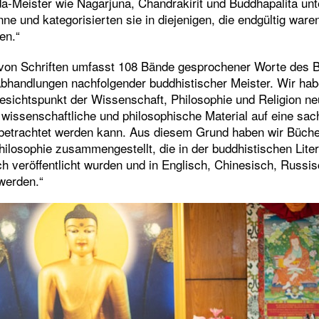
da-Meister wie Nagarjuna, Chandrakirit und Buddhapalita un
ne und kategorisierten sie in diejenigen, die endgültig ware
en.“
on Schriften umfasst 108 Bände gesprochener Worte des 
bhandlungen nachfolgender buddhistischer Meister. Wir habe
sichtspunkt der Wissenschaft, Philosophie und Religion ne
 wissenschaftliche und philosophische Material auf eine sac
e betrachtet werden kann. Aus diesem Grund haben wir Büche
ilosophie zusammengestellt, die in der buddhistischen Liter
sch veröffentlicht wurden und in Englisch, Chinesisch, Russ
 werden.“