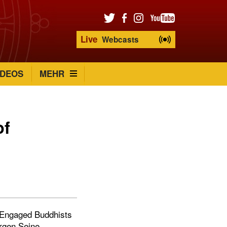
Live
Webcasts
IDEOS
MEHR
of
f Engaged Buddhists
orgen Seine