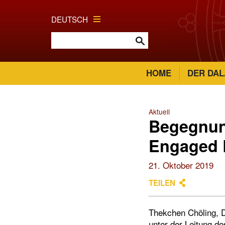
DEUTSCH
HOME
DER DAL
Aktuell
Begegnung
Engaged 
21. Oktober 2019
TEILEN
Thekchen Chöling, D
unter der Leitung d