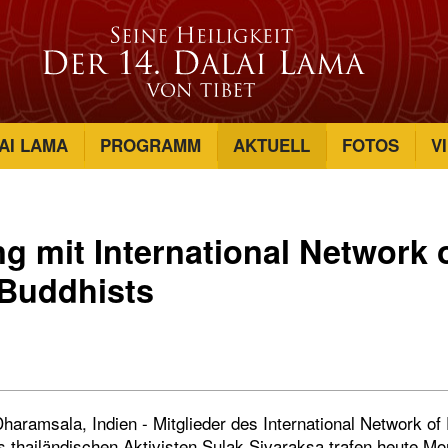
AI LAMA
PROGRAMM
AKTUELL
FOTOS
V
 mit International Network 
Buddhists
haramsala, Indien - Mitglieder des International Network o
es thailändischen Aktivisten Sulak Sivaraksa trafen heute M