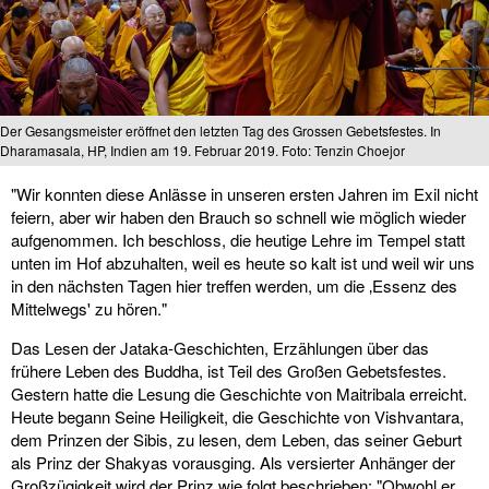
Der Gesangsmeister eröffnet den letzten Tag des Grossen Gebetsfestes. In
Dharamasala, HP, Indien am 19. Februar 2019. Foto: Tenzin Choejor
"Wir konnten diese Anlässe in unseren ersten Jahren im Exil nicht
feiern, aber wir haben den Brauch so schnell wie möglich wieder
aufgenommen. Ich beschloss, die heutige Lehre im Tempel statt
unten im Hof abzuhalten, weil es heute so kalt ist und weil wir uns
in den nächsten Tagen hier treffen werden, um die ‚Essenz des
Mittelwegs' zu hören."
Das Lesen der Jataka-Geschichten, Erzählungen über das
frühere Leben des Buddha, ist Teil des Großen Gebetsfestes.
Gestern hatte die Lesung die Geschichte von Maitribala erreicht.
Heute begann Seine Heiligkeit, die Geschichte von Vishvantara,
dem Prinzen der Sibis, zu lesen, dem Leben, das seiner Geburt
als Prinz der Shakyas vorausging. Als versierter Anhänger der
Großzügigkeit wird der Prinz wie folgt beschrieben: "Obwohl er