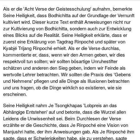
Als er die 'Acht Verse der Geistesschulung' aufnahm, bemerkte
Seine Heiligkeit, dass Bodhichitta auf der Grundlage der Vernunft
kultiviert wird. Dieser kurze Text enthält Anweisungen nicht nur
zur Kultivierung von Bodhichitta, sondern auch zur Entwicklung
eines Blicks auf die Realität. Seine Heiligkeit erklärte, dass er
zuerst eine Erklärung von Tagdrag Rinpoché und später von
Kyabjé Trijang Rinpoché erhielt. Als er die Verse durchlas,
kommentierte er, dass, wenn wir den Armen geben, wir dies
respektvoll tun sollten; wir sollten bösartige Unruhestifter
schätzen und anderen den Sieg geben, indem wir Feinde als
wertvolle Lehrer betrachten. Wir sollten die Praxis des 'Gebens
und Nehmens' pflegen und alle Dinge als Illusionen betrachten
und uns fragen, ob die Dinge wirklich so existieren, wie sie
erscheinen.
Seine Heiligkeit nahm Je Tsongkhapas 'Lobpreis an das
Abhängige Entstehen' auf und betonte, dass die Wurzel allen
Leidens die Unwissenheit sei. Beim Durchlesen der Verse
erzählte er die Geschichte, dass Je Rinpoché eine Vision von
Manjushri hatte, der ihm Anweisungen gab. Als Je Rinpoché ihm
sagte, dass er Schwierigkeiten habe, sie zu verstehen, sagte