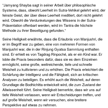
“Jamyang Shayba sagt in seiner Arbeit über philosophische
Systeme, dass, obwohl Leerheit im Sutra-Vehikel gelehrt wird, der
feinste Geist, der über diese Leerheit meditiert, dort nicht gelehrt
wird. Obwohl die Verdunkelungen des Wissens in der Sutra-
Präsentation offenbart werden, wird im Tantra die höchste
Methode zu ihrer Beseitigung gefunden.“
Seine Heiligkeit erwähnte, dass die Erlaubnis von Manjushri, die
er im Begriff war zu geben, eine von mehreren Formen von
Manjushri war, die in der Rinjung Gyatsa Sammlung enthalten
sind. Er erhielt es von Tagdrag Rinpoché, als er ein Kind war. Er
lobte die Praxis besonders dafür, dass sie es dem Einzelnen
ermöglicht, seine große, weitreichende, tiefe und schnelle
Weisheit zu kultivieren und zu erhöhen. Die Praxis erleichtert die
Schärfung der Intelligenz und die Fähigkeit, sich an kritischen
Analysen zu beteiligen. Es erhöht auch die Weisheit, auf deren
Grundlage die Bodhichitta entwickelt wird, die zum Zustand der
Allwissenheit führt. Seine Heiligkeit bemerkte, dass wir uns auf
tiefe Weisheit verlassen, wenn wir Entscheidungen treffen, und
auf große Weisheit, wenn wir versuchen, eine breitere
Perspektive auf etwas zu nehmen.