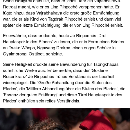
Seine Heiligkeit enthüllte, dass er jedes Jahr ein Vajrabhairava-
Retreat macht, wie er es Ling Rinpoché versprochen hatte. Er
fügte hinzu, dass Vajrabhairava die erste große Ermächtigung
war, die er als Kind von Tagdrak Rinpoché erhielt und dann viel
später die letzte Ermächtigung, die er von Ling Rinpoché erhielt.
Er erwähnte, dass er dachte, heute Jé Rinpochés ‚Drei
Hauptaspekte des Pfades‘ zu lesen, die er in Form eines Briefes
an Tsako Wönpo, Ngawang Drakpa, einen engen Schüler in
Gyalmorong, Osttibet, schickte.
Seine Heiligkeit drückte seine Bewunderung für Tsongkhapas
schriftliche Werke aus. Er bemerkte, dass der 'Goldene
Rosenkranz' Jé Rinpochés frühes Verständnis der Leerheit
widerspiegelt. Die 'Große Abhandlung über die Stufen des
Pfades', die 'Mittlere Abhandlung über die Stufen des Pfades', die
'Essenz der guten Erklärung' und diese 'Drei Hauptaspekte des
Pfades' enthüllen sein reifes Verständnis.