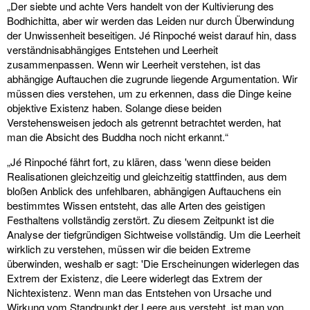
„Der siebte und achte Vers handelt von der Kultivierung des
Bodhichitta, aber wir werden das Leiden nur durch Überwindung
der Unwissenheit beseitigen. Jé Rinpoché weist darauf hin, dass
verständnisabhängiges Entstehen und Leerheit
zusammenpassen. Wenn wir Leerheit verstehen, ist das
abhängige Auftauchen die zugrunde liegende Argumentation. Wir
müssen dies verstehen, um zu erkennen, dass die Dinge keine
objektive Existenz haben. Solange diese beiden
Verstehensweisen jedoch als getrennt betrachtet werden, hat
man die Absicht des Buddha noch nicht erkannt.“
„Jé Rinpoché fährt fort, zu klären, dass 'wenn diese beiden
Realisationen gleichzeitig und gleichzeitig stattfinden, aus dem
bloßen Anblick des unfehlbaren, abhängigen Auftauchens ein
bestimmtes Wissen entsteht, das alle Arten des geistigen
Festhaltens vollständig zerstört. Zu diesem Zeitpunkt ist die
Analyse der tiefgründigen Sichtweise vollständig. Um die Leerheit
wirklich zu verstehen, müssen wir die beiden Extreme
überwinden, weshalb er sagt: 'Die Erscheinungen widerlegen das
Extrem der Existenz, die Leere widerlegt das Extrem der
Nichtexistenz. Wenn man das Entstehen von Ursache und
Wirkung vom Standpunkt der Leere aus versteht, ist man von