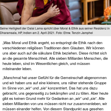
Seine Heiligkeit der Dalai Lama spricht über Moral & Ethik aus seiner Residenz in
Dharamsala, HP, Indien am 2. April 2021. Foto: Ehrw. Tenzin Jamphel
„Was Moral und Ethik angeht, so entspringt die Ethik nach den
verschiedenen religiösen Traditionen dem Glauben. Wir können
uns aber auch auf die säkulare Ethik beziehen. Diese richtet sich
an die gesamte Menschheit. Alle sieben Milliarden Menschen, die
heute leben, sind im Wesentlichen gleich, und müssen
miteinander leben.
„Manchmal hat unser Gefühl für die Gemeinschaft abgenommen
und wir haben uns auf eine kleinere, uns näher stehende Gruppe
im Sinne von „wir“ und „sie“ konzentriert. Das hat uns dazu
gebracht, uns gegenseitig zu bekämpfen und zu töten. Aber heute
gibt es keinen Grund mehr für Gedanken an „wir“ und „sie“. Alle
sieben Milliarden von uns müssen nicht nur zusammenleben, wir
müssen einander helfen. Von diesem Standpunkt aus gesehen