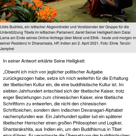
Uldis Budrikis, ein lettischer Abgeordneter und Vorsitzender der Gruppe für die
Unterstützung Tibets im lettischen Parlament, dankt Seiner Heiligkeit dem Dalai
Lama am Ende seines Online-Vortrags über Moral und Ethik - heute und morgen in
seiner Residenz in Dharamsala, HP, Indien am 2. April 2021. Foto: Ehrw. Tenzin
Jamphel
In seiner Antwort erklärte Seine Heiligkeit:
„Obwohl ich mich von jeglicher politischer Aufgabe
zurückgezogen habe, setze ich mich weiterhin für die Erhaltung
der tibetischen Kultur ein, die eine buddhistische Kultur ist. Im
siebten Jahrhundert entschied sich der tibetische Kaiser, trotz
enger Beziehungen zum chinesischen Kaiser, eine tibetische
Schriftform zu entwerfen, die nicht den chinesischen
Schriftzeichen, sondern dem indischen Devanagari-Alphabet
nachempfunden war. Ein Jahrhundert später lud ein späterer
tibetischer Herrscher einen großen Philosophen und Logiker,
Shantarakshita, aus Indien ein, um den Buddhismus in Tibet
einzuführen. Er veranlasste die Übersetzung der buddhistischen