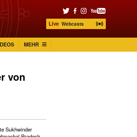
Live
Webcasts
IDEOS
MEHR
er von
ute Sukhwinder
 Himachal Pradesh