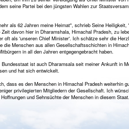
hdem seine Partei bei den jüngsten Wahlen zur Staatsversam
 mehr als 62 Jahren meine Heimat", schrieb Seine Heiligkeit, 
te Zeit davon hier in Dharamshala, Himachal Pradesh, zu le
er oft als 'unseren Chief Minister'. Ich schätze sehr die Herz
ie die Menschen aus allen Gesellschaftsschichten in Himac
Mitbürgern in all den Jahren entgegengebracht haben.
 Bundesstaat ist auch Dharamsala seit meiner Ankunft in 
n und hat sich entwickelt.
lich, dass es den Menschen in Himachal Pradesh weiterhin gu
iger privilegierten Mitgliedern der Gesellschaft. Ich wünsc
er Hoffnungen und Sehnsüchte der Menschen in diesem Staat