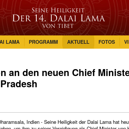
AI LAMA
PROGRAMM
AKTUELL
FOTOS
V
on an den neuen Chief Minist
 Pradesh
haramsala, Indien - Seine Heiligkeit der Dalai Lama hat he
eben, um ihm zu seiner Vereidigung als Chief Minister von