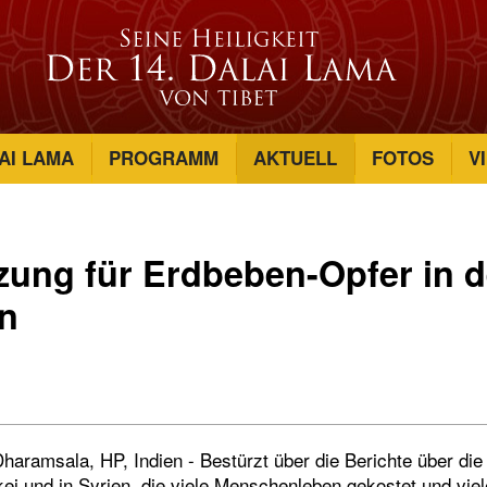
AI LAMA
PROGRAMM
AKTUELL
FOTOS
V
zung für Erdbeben-Opfer in d
en
haramsala, HP, Indien - Bestürzt über die Berichte über di
ei und in Syrien, die viele Menschenleben gekostet und viel