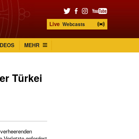
Live
Webcasts
IDEOS
MEHR
er Türkei
e verheerenden
e Verletzte gefordert