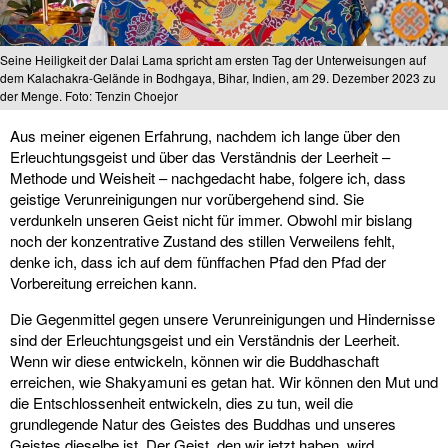
Seine Heiligkeit der Dalai Lama spricht am ersten Tag der Unterweisungen auf
dem Kalachakra-Gelände in Bodhgaya, Bihar, Indien, am 29. Dezember 2023 zu
der Menge. Foto: Tenzin Choejor
Aus meiner eigenen Erfahrung, nachdem ich lange über den
Erleuchtungsgeist und über das Verständnis der Leerheit –
Methode und Weisheit – nachgedacht habe, folgere ich, dass
geistige Verunreinigungen nur vorübergehend sind. Sie
verdunkeln unseren Geist nicht für immer. Obwohl mir bislang
noch der konzentrative Zustand des stillen Verweilens fehlt,
denke ich, dass ich auf dem fünffachen Pfad den Pfad der
Vorbereitung erreichen kann.
Die Gegenmittel gegen unsere Verunreinigungen und Hindernisse
sind der Erleuchtungsgeist und ein Verständnis der Leerheit.
Wenn wir diese entwickeln, können wir die Buddhaschaft
erreichen, wie Shakyamuni es getan hat. Wir können den Mut und
die Entschlossenheit entwickeln, dies zu tun, weil die
grundlegende Natur des Geistes des Buddhas und unseres
Geistes dieselbe ist. Der Geist, den wir jetzt haben, wird