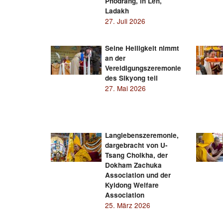
Phodrang, in Leh,
Ladakh
27. Juli 2026
Seine Heiligkeit nimmt
an der
Vereidigungszeremonie
des Sikyong teil
27. Mai 2026
Langlebenszeremonie,
dargebracht von U-
Tsang Cholkha, der
Dokham Zachuka
Association und der
Kyidong Welfare
Association
25. März 2026