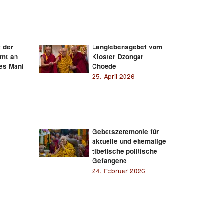
t der
Langlebensgebet vom
mmt an
Kloster Dzongar
des Mani
Choede
25. April 2026
Gebetszeremonie für
aktuelle und ehemalige
tibetische politische
Gefangene
24. Februar 2026