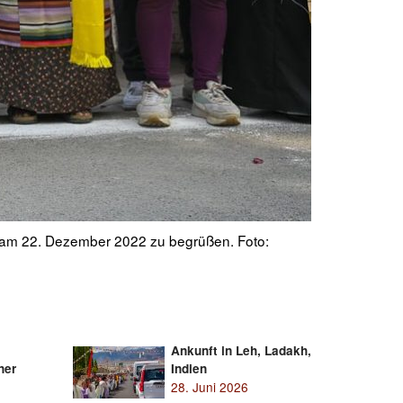
igkeit des Dalai Lama in Bodhgaya, Bihar, Indien,
Menschen ver
22. Dezember
Ankunft in Leh, Ladakh,
ner
Indien
28. Juni 2026