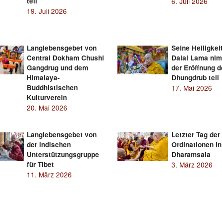
teil
6. Juli 2026
19. Juli 2026
Langlebensgebet von
Seine Heiligkei
Central Dokham Chushi
Dalai Lama ni
Gangdrug und dem
der Eröffnung 
Himalaya-
Dhungdrub teil
Buddhistischen
17. Mai 2026
Kulturverein
20. Mai 2026
Langlebensgebet von
Letzter Tag der
der indischen
Ordinationen in
Unterstützungsgruppe
Dharamsala
für Tibet
3. März 2026
11. März 2026