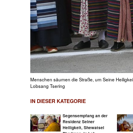
. Foto:
Mönche auf dem Dach des tibetischen Klosters mit 
am 22. Dezember 2022. Foto: Lobsang Tsering
IN DIESER KATEGORIE
Segensempfang an der
Residenz Seiner
Heiligkeit, Shewatsel