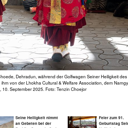
s tibetischen Haupttempels ein, um an den Langlebensgebeten teil
a und jungen Tibetern aus aller Welt dargebracht werden. Dharam
Seine Heiligkeit nimmt
Feier zum 91.
an Gebeten bei der
Geburtstag Sei