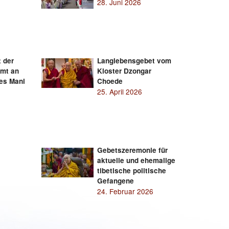
28. Juni 2026
t der
Langlebensgebet vom
mmt an
Kloster Dzongar
des Mani
Choede
25. April 2026
Gebetszeremonie für
aktuelle und ehemalige
tibetische politische
Gefangene
24. Februar 2026