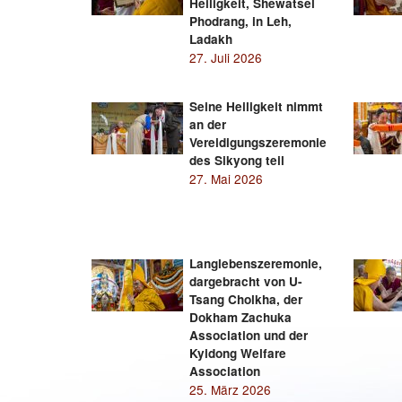
Heiligkeit, Shewatsel
Phodrang, in Leh,
Ladakh
27. Juli 2026
Seine Heiligkeit nimmt
an der
Vereidigungszeremonie
des Sikyong teil
27. Mai 2026
Langlebenszeremonie,
dargebracht von U-
Tsang Cholkha, der
Dokham Zachuka
Association und der
Kyidong Welfare
Association
25. März 2026