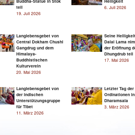
Buddha-Statue in Stok
Heiligkeit
teil
6. Juli 2026
19. Juli 2026
Langlebensgebet von
Seine Heiligkei
Central Dokham Chushi
Dalai Lama ni
Gangdrug und dem
der Eröffnung 
Himalaya-
Dhungdrub teil
Buddhistischen
17. Mai 2026
Kulturverein
20. Mai 2026
Langlebensgebet von
Letzter Tag der
der indischen
Ordinationen in
Unterstützungsgruppe
Dharamsala
für Tibet
3. März 2026
11. März 2026