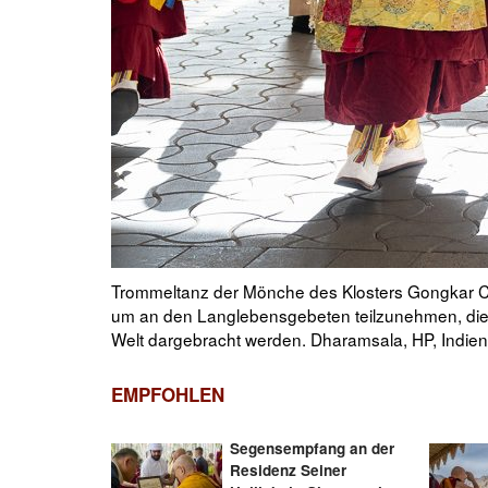
pel fährt,
Seine Heiligkeit der Dalai Lama trifft im Hof de
 aus aller
Welfare Association, dem Namgyal Institute Ithac
Tenzin Choejor
EMPFOHLEN
Segensempfang an der
Residenz Seiner