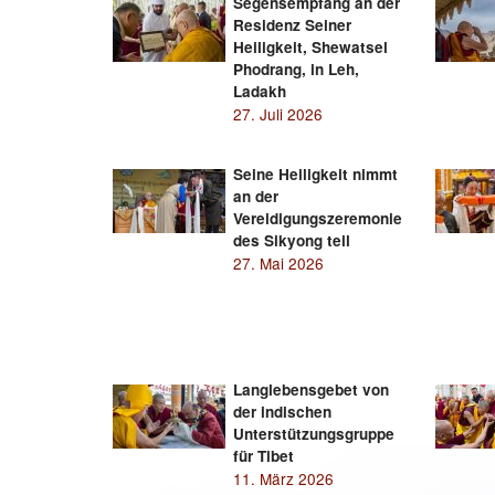
Segensempfang an der
Residenz Seiner
Heiligkeit, Shewatsel
Phodrang, in Leh,
Ladakh
27. Juli 2026
Seine Heiligkeit nimmt
an der
Vereidigungszeremonie
des Sikyong teil
27. Mai 2026
Langlebensgebet von
der indischen
Unterstützungsgruppe
für Tibet
11. März 2026