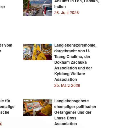
Ankunft in Leh, Ladakh,
ner
Indien
28. Juni 2026
et vom
Langlebenszeremonie,
r
dargebracht von U-
Tsang Cholkha, der
Dokham Zachuka
Association und der
Kyidong Welfare
Association
25. März 2026
e für
Langlebensgebete
hemalige
ehemaliger politischer
tische
Gefangener und der
Lhasa Boys
26
Association