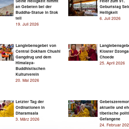
Seine Heiligkeit nimmt
Feier zum 91.
an Gebeten bei der
Geburtstag Sei
Buddha-Statue in Stok
Heiligkeit
teil
6. Juli 2026
19. Juli 2026
Langlebensgebet von
Langlebensgeb
Central Dokham Chushi
Kloster Dzonga
Gangdrug und dem
Choede
Himalaya-
25. April 2026
Buddhistischen
Kulturverein
20. Mai 2026
Letzter Tag der
Gebetszeremoni
Ordinationen in
aktuelle und e
Dharamsala
tibetische poli
3. März 2026
Gefangene
24. Februar 20