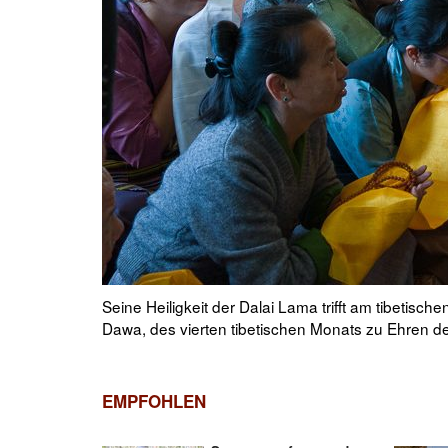
während Saga
Eine Statue von Avalokiteshvara im Zentrum des 
nzin Choejor
mani padme hung während Saga Dawa, des vierten
17. Mai 2026. Foto: Tenzin Choejor
EMPFOHLEN