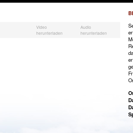
B
Se
Video
Audio
er
herunterladen
herunterladen
Me
Re
da
er
ge
Fr
O
Or
D
D
S