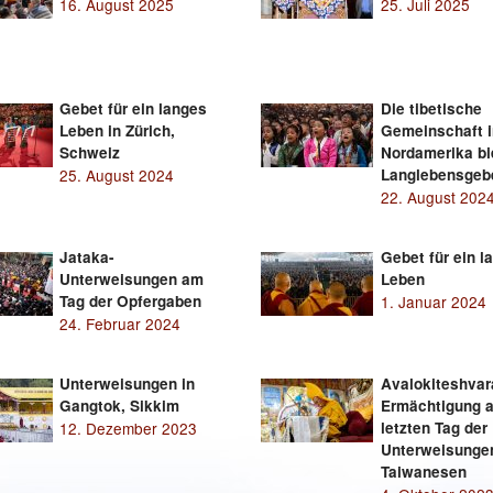
16. August 2025
25. Juli 2025
Gebet für ein langes
Die tibetische
Leben in Zürich,
Gemeinschaft i
Schweiz
Nordamerika bi
25. August 2024
Langlebensgeb
22. August 202
Jataka-
Gebet für ein l
Unterweisungen am
Leben
Tag der Opfergaben
1. Januar 2024
24. Februar 2024
Unterweisungen in
Avalokiteshvar
Gangtok, Sikkim
Ermächtigung 
12. Dezember 2023
letzten Tag der
Unterweisungen
Taiwanesen