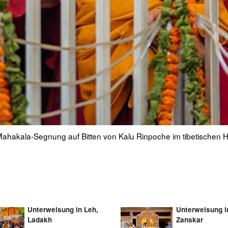
anda des tibetischen Haupttempels, um auf Bitten von Kalu Rinpo
enzin Choejor
Unterweisung in Leh,
Unterweisung i
Ladakh
Zanskar