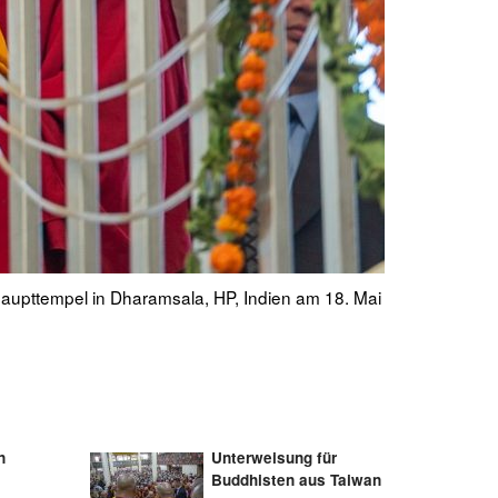
che die Mahakala-Segnung zu erteilen, in
Seine Heilig
Haupttempel 
n
Unterweisung für
Buddhisten aus Taiwan