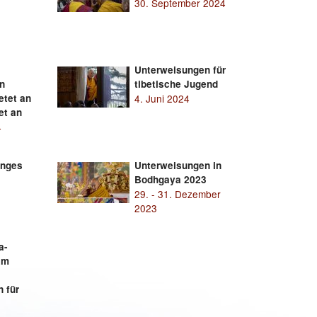
30. September 2024
Unterweisungen für
n
tibetische Jugend
etet an
4. Juni 2024
et an
4
anges
Unterweisungen in
Bodhgaya 2023
29. - 31. Dezember
2023
a-
am
 für