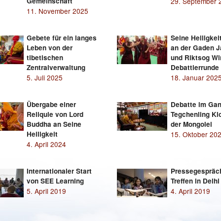
Gemeinschaft
29. September 
11. November 2025
Gebete für ein langes
Seine Heiligkei
Leben von der
an der Gaden 
tibetischen
und Riktsog Wi
Zentralverwaltung
Debattierrunde 
5. Juli 2025
18. Januar 202
Übergabe einer
Debatte im Ga
Reliquie von Lord
Tegchenling Klo
Buddha an Seine
der Mongolei
Heiligkeit
15. Oktober 20
4. April 2024
Internationaler Start
Pressegespräc
von SEE Learning
Treffen in Delhi
5. April 2019
4. April 2019