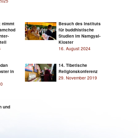
2025
t nimmt
Besuch des Instituts
Jamchod
für buddhistische
nter-
Studien im Namgyal-
teil
Kloster
5
16. August 2024
ndan
14. Tibetische
ster in
Religionskonferenz
29. November 2019
20
h und