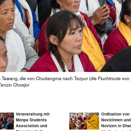
te auf dem Weg zur 'Danke Indien' Feier in Dharamsala, HP, Ind
Veranstaltung mit
Ordination von
Monpa Students
Novizinnen und
Association und
Novizen in Dha