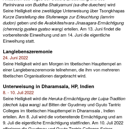
Parinirvana von Buddha Shakyamuni (sa-dhe duechen)
wird
Seine Heiligkeit eine zweitägige Unterweisung über Tsongkhapas
Kurze Darstellung des Stufenwegs zur Erleuchtung
(lamrim
dudon)
geben und die
Avalokiteshvara Jinasagara-Ermächtigung
(chenrezig gyalwa gyatso wang)
erteilen. Am 13. Juni findet die
vorbereitende Einweihung und am 14. Juni die eigentliche
Einweihung statt.
Langlebenszeremonie
24. Juni 2022
Seine Heiligkeit wird am Morgen im tibetischen Haupttempel an
einer Langlebenszeremonie teilnehmen, die ihm von mehreren
tibetischen Organisationen dargebracht wird.
Unterweisung in Dharamsala, HP, Indien
8. - 10. Juli 2022
Seine Heiligkeit wird die
Heruka-Ermächtigung der Luipa-Tradition
(dechok luipa wang)
auf Bitten der Gyudmey und Gyuto Tantric
Colleges im tibetischen Haupttempel in Dharamsala , Indien
erteilen. Am 8. Juli wird die vorbereitende Ermächtigung und am
9. Juli die eigentliche Ermächtigung stattfinden. Am 10. Juli 2022
offerieren die Gyudmey und Gyuto Tantric Colleges Seiner