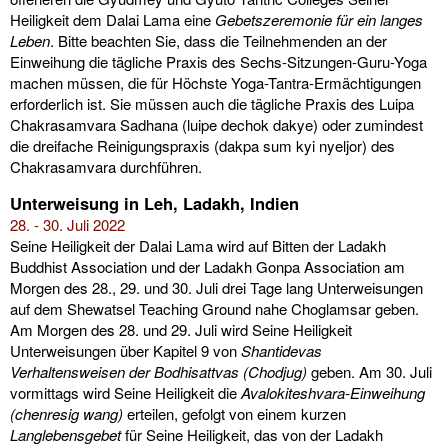
Heiligkeit dem Dalai Lama eine
Gebetszeremonie für ein langes
Leben
. Bitte beachten Sie, dass die Teilnehmenden an der
Einweihung die tägliche Praxis des Sechs-Sitzungen-Guru-Yoga
machen müssen, die für Höchste Yoga-Tantra-Ermächtigungen
erforderlich ist. Sie müssen auch die tägliche Praxis des Luipa
Chakrasamvara Sadhana (luipe dechok dakye) oder zumindest
die dreifache Reinigungspraxis (dakpa sum kyi nyeljor) des
Chakrasamvara durchführen.
Unterweisung in Leh, Ladakh, Indien
28. - 30. Juli 2022
Seine Heiligkeit der Dalai Lama wird auf Bitten der Ladakh
Buddhist Association und der Ladakh Gonpa Association am
Morgen des 28., 29. und 30. Juli drei Tage lang Unterweisungen
auf dem Shewatsel Teaching Ground nahe Choglamsar geben.
Am Morgen des 28. und 29. Juli wird Seine Heiligkeit
Unterweisungen über Kapitel 9 von
Shantidevas
Verhaltensweisen der Bodhisattvas (Chodjug)
geben. Am 30. Juli
vormittags wird Seine Heiligkeit die
Avalokiteshvara-Einweihung
(chenresig wang)
erteilen, gefolgt von einem kurzen
Langlebensgebet
für Seine Heiligkeit, das von der Ladakh