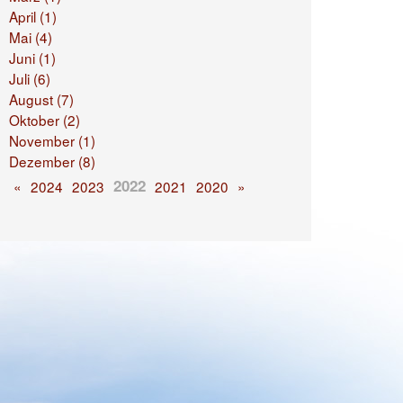
April (1)
Mai (4)
Juni (1)
Juli (6)
August (7)
Oktober (2)
November (1)
Dezember (8)
2022
«
2024
2023
2021
2020
»